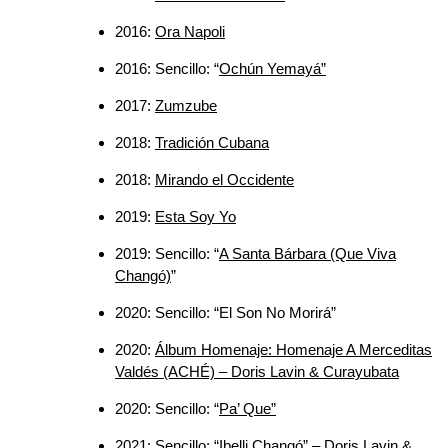
2016:
Ora Napoli
2016: Sencillo: “
Ochún Yemayá”
2017:
Zumzube
2018:
Tradición Cubana
2018:
Mirando el Occidente
2019:
Esta Soy Yo
2019: Sencillo: “
A Santa Bárbara (Que Viva
Changó)
”
2020: Sencillo: “El Son No Morirá”
2020:
Álbum Homenaje: Homenaje A Merceditas
Valdés (ACHÉ) – Doris Lavin & Curayubata
2020: Sencillo: “
Pa’ Que”
2021: Sencillo: “
Ibelli Changó” – Doris Lavin &