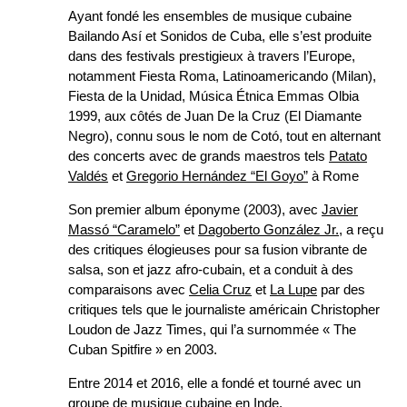
Ayant fondé les ensembles de musique cubaine
Bailando Así et Sonidos de Cuba, elle s’est produite
dans des festivals prestigieux à travers l’Europe,
notamment Fiesta Roma, Latinoamericando (Milan),
Fiesta de la Unidad, Música Étnica Emmas Olbia
1999, aux côtés de Juan De la Cruz (El Diamante
Negro), connu sous le nom de Cotó, tout en alternant
des concerts avec de grands maestros tels
Patato
Valdés
et
Gregorio Hernández “El Goyo”
à Rome
Son premier album éponyme (2003), avec
Javier
Massó “Caramelo”
et
Dagoberto González Jr.
, a reçu
des critiques élogieuses pour sa fusion vibrante de
salsa, son et jazz afro-cubain, et a conduit à des
comparaisons avec
Celia Cruz
et
La Lupe
par des
critiques tels que le journaliste américain Christopher
Loudon de Jazz Times, qui l’a surnommée « The
Cuban Spitfire » en 2003.
Entre 2014 et 2016, elle a fondé et tourné avec un
groupe de musique cubaine en Inde.